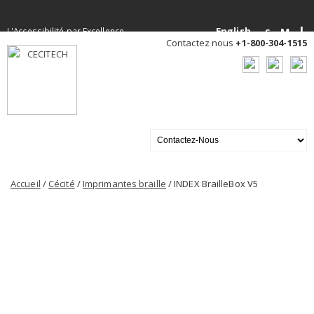
L
English
M
L'Accessibilité par Excellence
S
Contactez nous
+1-800-304-1515
Accueil
/
Cécité
/
Imprimantes braille
/ INDEX BrailleBox V5